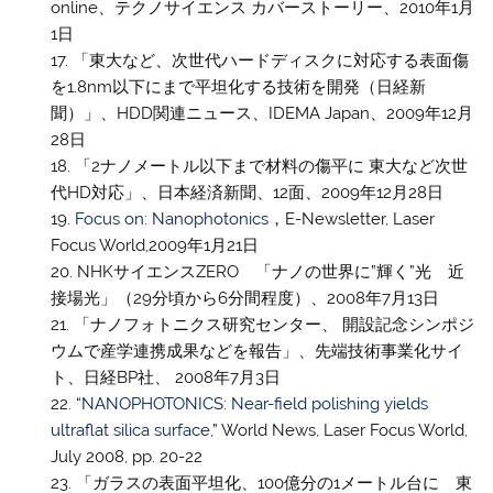
online、テクノサイエンス カバーストーリー、2010年1月
1日
「東大など、次世代ハードディスクに対応する表面傷
を1.8nm以下にまで平坦化する技術を開発（日経新
聞）」、HDD関連ニュース、IDEMA Japan、2009年12月
28日
「2ナノメートル以下まで材料の傷平に 東大など次世
代HD対応」、日本経済新聞、12面、2009年12月28日
Focus on: Nanophotonics
，E-Newsletter, Laser
Focus World,2009年1月21日
NHKサイエンスZERO 「ナノの世界に”輝く”光 近
接場光」（29分頃から6分間程度）、2008年7月13日
「ナノフォトニクス研究センター、 開設記念シンポジ
ウムで産学連携成果などを報告」、先端技術事業化サイ
ト、日経BP社、 2008年7月3日
“
NANOPHOTONICS: Near-field polishing yields
ultraflat silica surface
,” World News, Laser Focus World,
July 2008, pp. 20-22
「ガラスの表面平坦化、100億分の1メートル台に 東