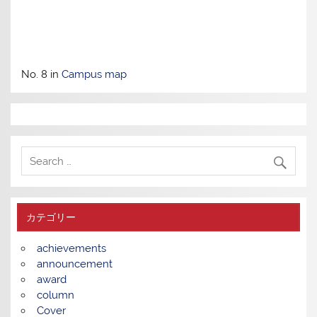
No. 8 in
Campus map
カテゴリー
achievements
announcement
award
column
Cover