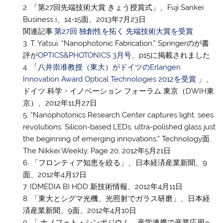
「第27回先端技術大賞 きょう授賞式」、Fuji Sankei
Business i、14-15面、2013年7月23日
関連記事:
第27回 独創性を拓く 先端技術大賞を受賞
T. Yatsui, “Nanophotonic Fabrication,” Springerのが書
評が
OPTICS&PHOTONICS 3月号
、p15に掲載されました
「
八井崇准教授（東大）がドイツのErlangen
Innovation Award Optical Technologies 2012を受賞
」、
ドイツ 科学・イノベーション フォーラム 東京（DWIH東
京）、2012年11月27日
“Nanophotonics Research Center captures light, sees
revolutions: Silicon-based LEDs, ultra-polished glass just
the beginning of emerging innovations,” Technology面,
The Nikkei Weekly, Page 20, 2012年5月21日
「フロンティア知恵を絞る」、日本経済産業新聞、9
面、2012年4月17日
IDMEDIA B) HDD 新技術情報、2012年4月11日
「東大とシグマ光機、光照射でガラス研磨」、日本経
済産業新聞、9面、2012年4月10日
「 ナノフォト・シンポジウム 産学連携で産業応用へ