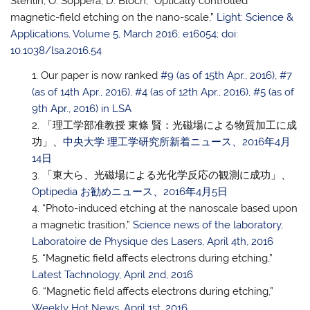
Stehlin, O. Soppera, D. Bloch, “Optically controlled
magnetic-field etching on the nano-scale,”
Light: Science &
Applications, Volume 5, March 2016; e16054; doi:
10.1038/lsa.2016.54
Our paper is now ranked
#9 (as of 15th Apr., 2016), #7
(as of 14th Apr., 2016), #4 (as of 12th Apr., 2016), #5 (as of
9th Apr., 2016) in LSA
「理工学部准教授 東條 賢：光磁場による物質加工に成
功」、
中央大学 理工学研究所新着ニュース、2016年4月
14日
「東大ら、光磁場による光化学反応の観測に成功」、
Optipedia お勧めニュース、2016年4月5日
“Photo-induced etching at the nanoscale based upon
a magnetic trasition,”
Science news of the laboratory,
Laboratoire de Physique des Lasers, April 4th, 2016
“Magnetic field affects electrons during etching,”
Latest Tachnology, April 2nd, 2016
“Magnetic field affects electrons during etching,”
Weekly Hot News, April 1st, 2016