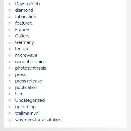
Days in Ylab
diamond
fabrication
featured
France
Gallery
Germany
lecture
microwave
nanophotonics
photosynthesis
press
press release
publication
Ulm
Uncategorized
upcoming
wajima-nuri
wave-vector excitation