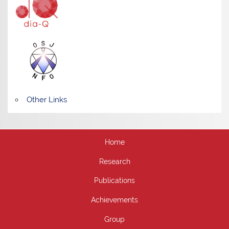
Other Links
Home
Research
Publications
Achievements
Group