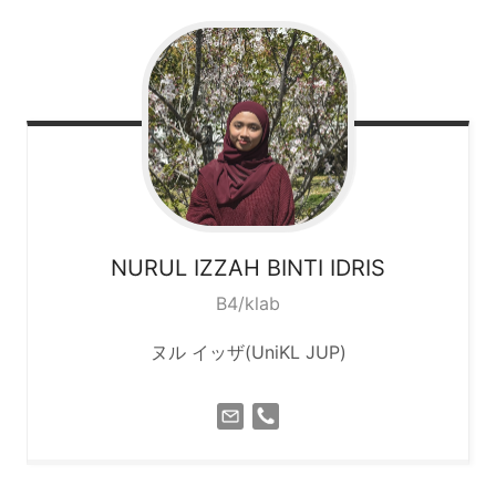
NURUL IZZAH BINTI IDRIS
B4/klab
ヌル イッザ(UniKL JUP)