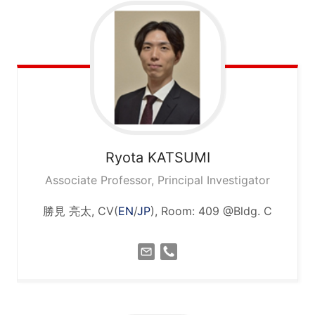
Ryota
KATSUMI
Associate Professor, Principal Investigator
勝見 亮太, CV(
EN
/
JP
), Room: 409 @Bldg. C