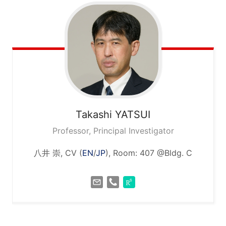
Takashi
YATSUI
Professor, Principal Investigator
八井 崇, CV (
EN
/
JP
), Room: 407 @Bldg. C