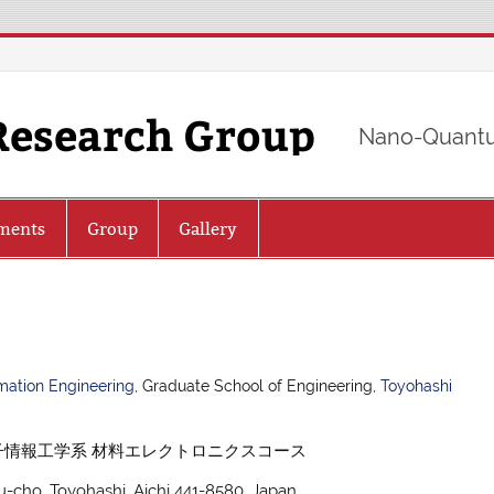
Research Group
Nano-Quantu
ments
Group
Gallery
rmation Engineering
, Graduate School of Engineering,
Toyohashi
子情報工学系 材料エレクトロニクスコース
u-cho, Toyohashi, Aichi 441-8580, Japan