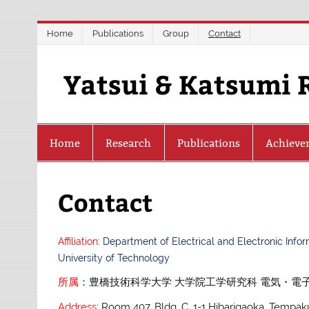
Skip
Home
Publications
Group
Contact
to
content
Yatsui & Katsumi 
Home
Research
Publications
Achieve
Contact
Affiliation
:
Department of Electrical and Electronic Info
University of Technology
所属
：豊橋技術科学大学 大学院工学研究科 電気・電
Address
: Room 407, Bldg. C, 1-1 Hibarigaoka, Tempak