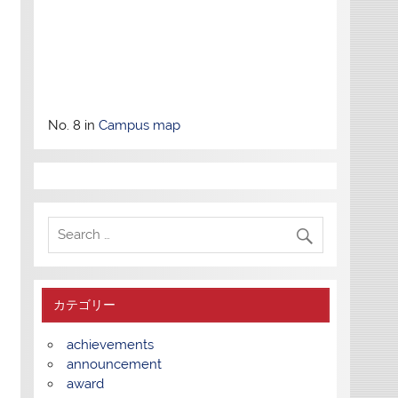
No. 8 in
Campus map
カテゴリー
achievements
announcement
award