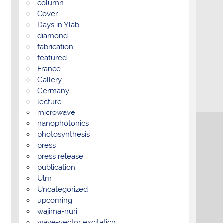
column
Cover
Days in Ylab
diamond
fabrication
featured
France
Gallery
Germany
lecture
microwave
nanophotonics
photosynthesis
press
press release
publication
Ulm
Uncategorized
upcoming
wajima-nuri
wave-vector excitation