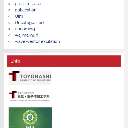
press release
publication
Ulm
Uncategorized
upcoming
wajima-nuri
wave-vector excitation
Links