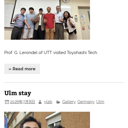
Prof. G. Lerondel of UTT visited Toyohashi Tech.
» Read more
Ulm stay
2026年7月8日
ylab
Gallery
,
Germany
,
Ulm