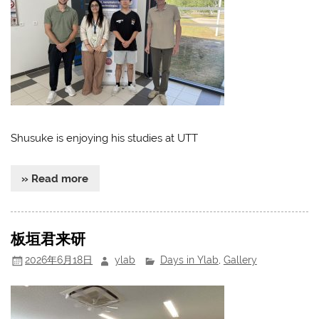
Shusuke is enjoying his studies at UTT
» Read more
板垣君来研
2026年6月18日
ylab
Days in Ylab
,
Gallery