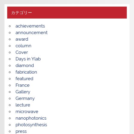
カテゴリー
achievements
announcement
award
column
Cover
Days in Ylab
diamond
fabrication
featured
France
Gallery
Germany
lecture
microwave
nanophotonics
photosynthesis
press