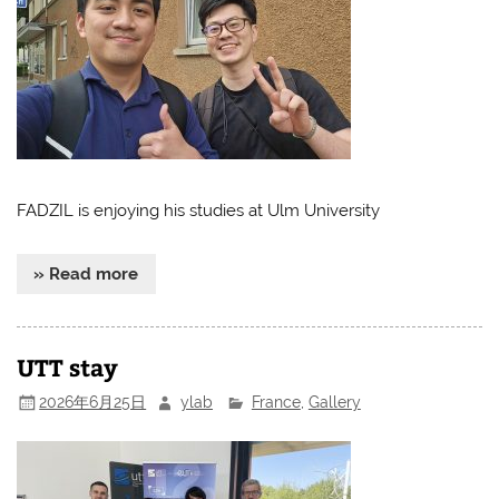
FADZIL is enjoying his studies at Ulm University
» Read more
UTT stay
2026年6月25日
ylab
France
,
Gallery