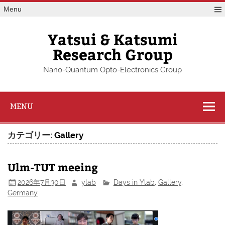
Skip
Menu
to
content
Yatsui & Katsumi
Research Group
Nano-Quantum Opto-Electronics Group
MENU
カテゴリー:
Gallery
Ulm-TUT meeing
2026年7月30日
ylab
Days in Ylab
,
Gallery
,
Germany