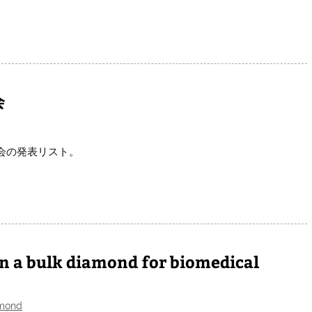
会
会の発表リスト。
n a bulk diamond for biomedical
mond