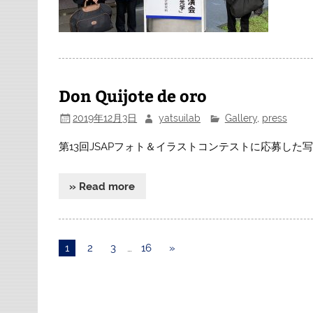
Don Quijote de oro
2019年12月3日
yatsuilab
Gallery
,
press
第13回JSAPフォト＆イラストコンテストに応募した
» Read more
1
2
3
…
16
»