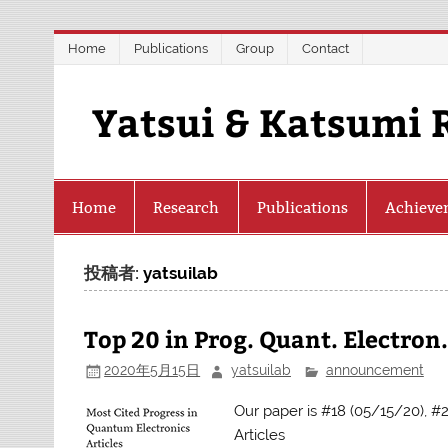
Skip
Home
Publications
Group
Contact
to
content
Yatsui & Katsumi 
Home
Research
Publications
Achieve
投稿者:
yatsuilab
Top 20 in Prog. Quant. Electron
2020年5月15日
yatsuilab
announcement
Our paper is #18 (05/15/20), #
Articles