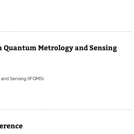
on Quantum Metrology and Sensing
 and Sensing (IFQMS)
ference