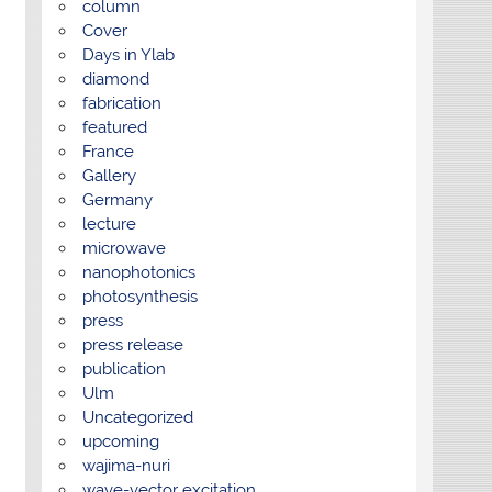
column
Cover
Days in Ylab
diamond
fabrication
featured
France
Gallery
Germany
lecture
microwave
nanophotonics
photosynthesis
press
press release
publication
Ulm
Uncategorized
upcoming
wajima-nuri
wave-vector excitation