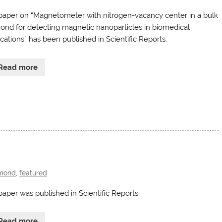
paper on “Magnetometer with nitrogen-vacancy center in a bulk
ond for detecting magnetic nanoparticles in biomedical
ications” has been published in Scientific Reports.
Read more
mond
,
featured
paper was published in Scientific Reports
Read more