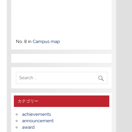
No. 8 in
Campus map
カテゴリー
achievements
announcement
award