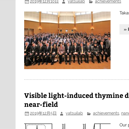
2019年12月10日
yatsuilab
achievements
Taka
» 
Visible light-induced thymine 
near-field
2019年12月5日
yatsuilab
achievements
,
nan
Our 