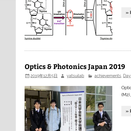
» 
Optics & Photonics Japan 2019
2019年12月5日
yatsuilab
achievements
,
Day
Opt
(M
» 