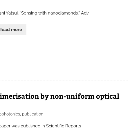
shi Yatsui, “Sensing with nanodiamonds,” Adv
Read more
dimerisation by non-uniform optical
ophotonics
,
publication
paper was published in Scientific Reports