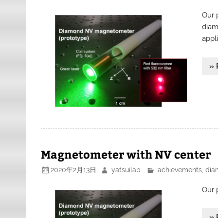
Our 
diam
appl
» 
Magnetometer with NV center
2020年2月13日
yatsuilab
achievements
,
dia
Our 
» 