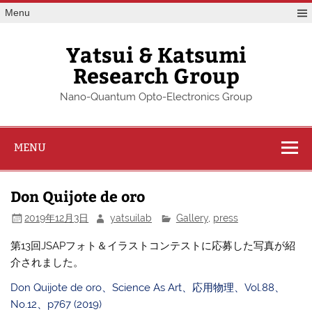
Skip
Menu
to
content
Yatsui & Katsumi
Research Group
Nano-Quantum Opto-Electronics Group
MENU
Don Quijote de oro
2019年12月3日
yatsuilab
Gallery
,
press
第13回JSAPフォト＆イラストコンテストに応募した写真が紹
介されました。
Don Quijote de oro、Science As Art、応用物理、Vol.88、
No.12、p767 (2019)