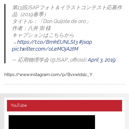
第13回JSAPフォト＆イラストコンテスト応募作
品（2019春季）
タイトル：「Don Quijote de oro」
作者：八井 崇 様
キャプションはこちらから
→
https://t.co/BmkEUNLSt3
#jsap
pic.twitter.com/oLeMOjA2tM
— 応用物理学会 (@JSAP_official)
April 3, 2019
https://www.instagram.com/p/Bvxwld1lc_Y
YouTube