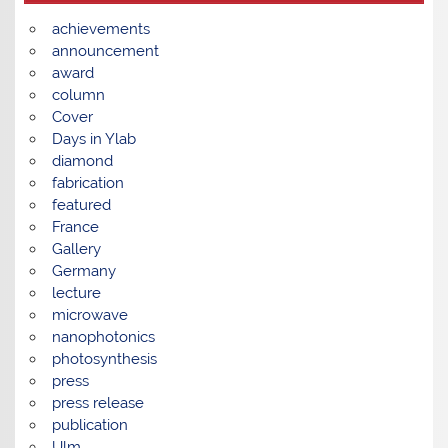
achievements
announcement
award
column
Cover
Days in Ylab
diamond
fabrication
featured
France
Gallery
Germany
lecture
microwave
nanophotonics
photosynthesis
press
press release
publication
Ulm