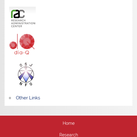
Other Links
Home
Research