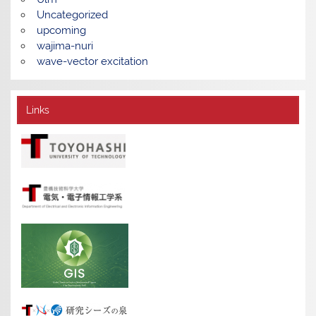
Uncategorized
upcoming
wajima-nuri
wave-vector excitation
Links