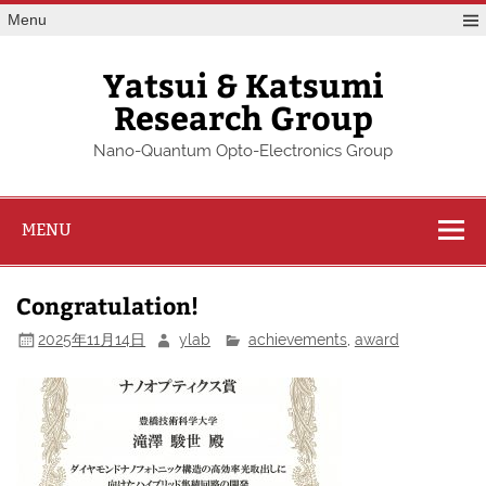
Skip
Menu
to
content
Yatsui & Katsumi
Research Group
Nano-Quantum Opto-Electronics Group
MENU
Congratulation!
2025年11月14日
ylab
achievements
,
award