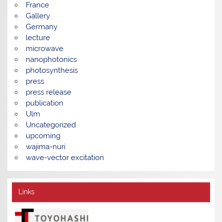
France
Gallery
Germany
lecture
microwave
nanophotonics
photosynthesis
press
press release
publication
Ulm
Uncategorized
upcoming
wajima-nuri
wave-vector excitation
Links