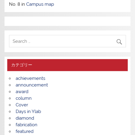
No. 8 in
Campus map
カテゴリー
achievements
announcement
award
column
Cover
Days in Ylab
diamond
fabrication
featured