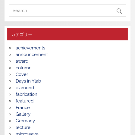
カテゴリー
achievements
announcement
award
column
Cover
Days in Ylab
diamond
fabrication
featured
France
Gallery
Germany
lecture
microwave