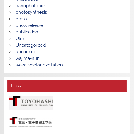
nanophotonics
photosynthesis
press
press release
publication
Ulm
Uncategorized
upcoming
wajima-nuri
wave-vector excitation
Links