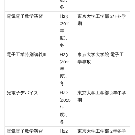
冬
電気電子数学演習
H23
東京大学工学部 2年冬学
(2011
期
年
度)、
冬
電子工学特別講義III
H23
東京大学大学院 電子工
(2011
学専攻
年
度)、
冬
光電子デバイス
H22
東京大学工学部 3年冬学
(2010
期
年
度)、
冬
電気電子数学演習
H22
東京大学工学部 2年冬学