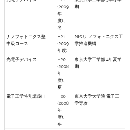
(2009
期
年
度)、
冬
ナノフォト二クス塾
H21
NPOナノフォトニクス工
中級コース
(2009
学推進機構
年度)
光電子デバイス
H20
東京大学工学部 4年夏学
(2008
期
年
度)、
夏
電子工学特別講義III
H20
東京大学大学院 電子工
(2008
学専攻
年
度)、
冬