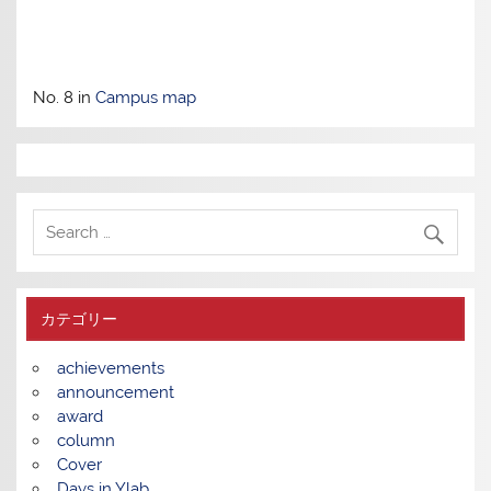
No. 8 in
Campus map
カテゴリー
achievements
announcement
award
column
Cover
Days in Ylab