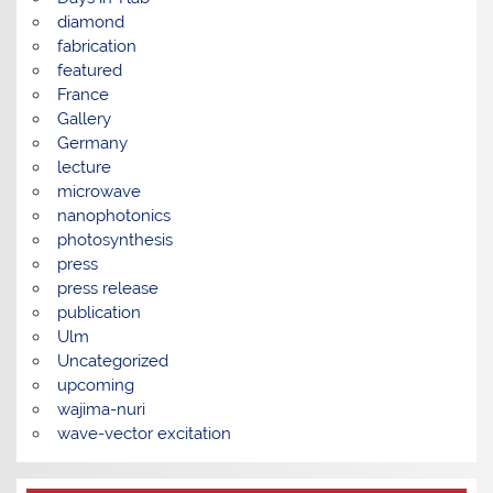
diamond
fabrication
featured
France
Gallery
Germany
lecture
microwave
nanophotonics
photosynthesis
press
press release
publication
Ulm
Uncategorized
upcoming
wajima-nuri
wave-vector excitation