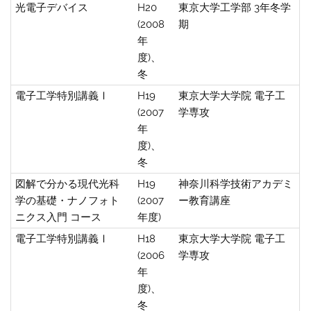
光電子デバイス
H20
東京大学工学部 3年冬学
(2008
期
年
度)、
冬
電子工学特別講義Ⅰ
H19
東京大学大学院 電子工
(2007
学専攻
年
度)、
冬
図解で分かる現代光科
H19
神奈川科学技術アカデミ
学の基礎・ナノフォト
(2007
ー教育講座
ニクス入門 コース
年度)
電子工学特別講義Ⅰ
H18
東京大学大学院 電子工
(2006
学専攻
年
度)、
冬