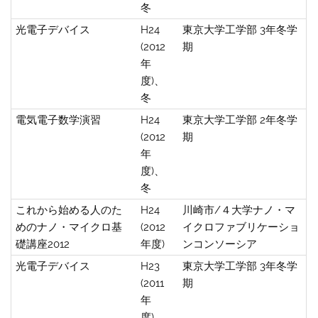
冬
光電子デバイス
H24
東京大学工学部 3年冬学
(2012
期
年
度)、
冬
電気電子数学演習
H24
東京大学工学部 2年冬学
(2012
期
年
度)、
冬
これから始める人のた
H24
川崎市/４大学ナノ・マ
めのナノ・マイクロ基
(2012
イクロファブリケーショ
礎講座2012
年度)
ンコンソーシア
光電子デバイス
H23
東京大学工学部 3年冬学
(2011
期
年
度)、