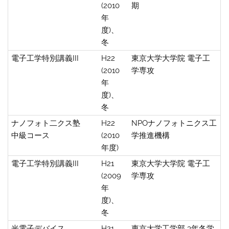
(2010
期
年
度)、
冬
電子工学特別講義III
H22
東京大学大学院 電子工
(2010
学専攻
年
度)、
冬
ナノフォト二クス塾
H22
NPOナノフォトニクス工
中級コース
(2010
学推進機構
年度)
電子工学特別講義III
H21
東京大学大学院 電子工
(2009
学専攻
年
度)、
冬
光電子デバイス
H21
東京大学工学部 3年冬学