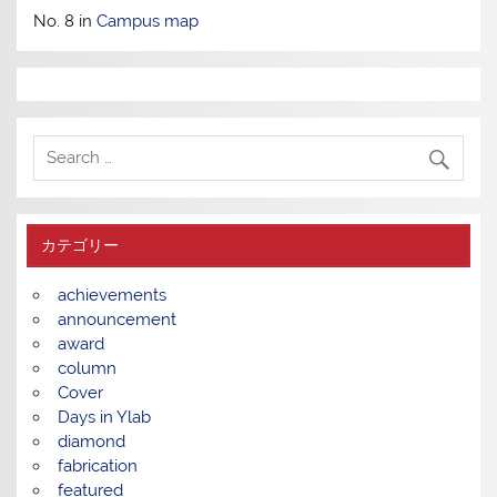
No. 8 in
Campus map
カテゴリー
achievements
announcement
award
column
Cover
Days in Ylab
diamond
fabrication
featured