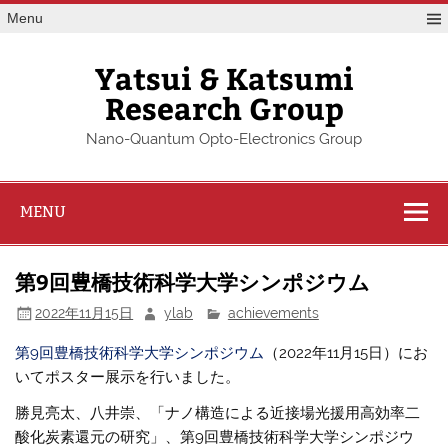
Skip
Menu
to
content
Yatsui & Katsumi
Research Group
Nano-Quantum Opto-Electronics Group
MENU
第9回豊橋技術科学大学シンポジウム
2022年11月15日
ylab
achievements
第9回豊橋技術科学大学シンポジウム
（2022年11月15日）にお
いてポスター展示を行いました。
勝見亮太、八井崇、「ナノ構造による近接場光援用高効率二
酸化炭素還元の研究」、第9回豊橋技術科学大学シンポジウ