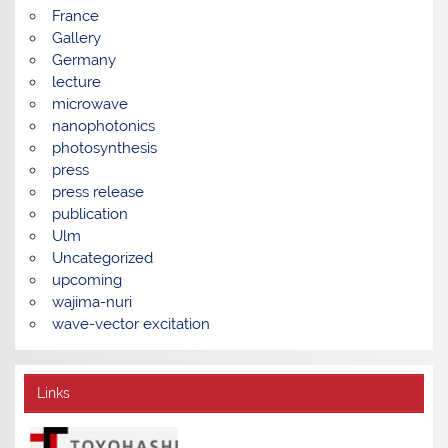
France
Gallery
Germany
lecture
microwave
nanophotonics
photosynthesis
press
press release
publication
Ulm
Uncategorized
upcoming
wajima-nuri
wave-vector excitation
Links