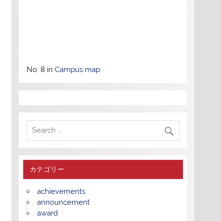
No. 8 in
Campus map
カテゴリー
achievements
announcement
award