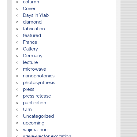
column
Cover
Days in Ylab
diamond
fabrication
featured
France
Gallery
Germany
lecture
microwave
nanophotonics
photosynthesis
press
press release
publication
Ulm
Uncategorized
upcoming
wajima-nuri
wave-vector excitation