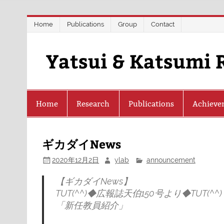
Skip
Home
Publications
Group
Contact
to
content
Yatsui & Katsumi 
Home
Research
Publications
Achieve
ギカダイNews
2020年12月2日
ylab
announcement
【ギカダイNews】
TUT(^^)◆広報誌天伯150号より◆TUT(^^)
「新任教員紹介」