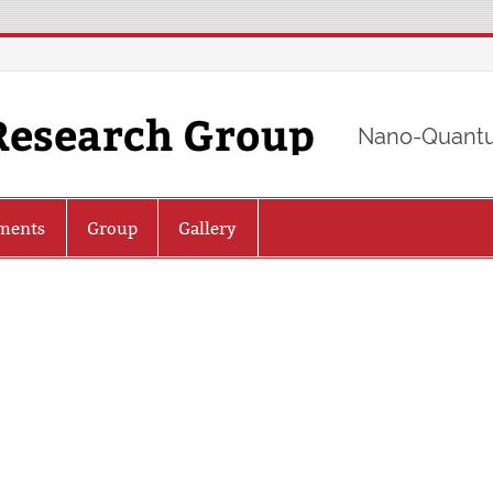
Research Group
Nano-Quantu
ments
Group
Gallery