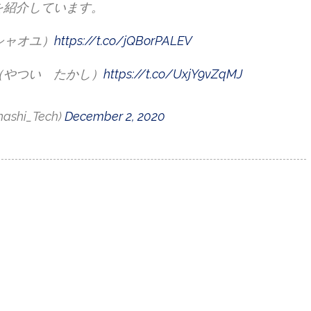
を紹介しています。
ュシャオユ）
https://t.co/jQBorPALEV
（やつい たかし）
https://t.co/UxjY9vZqMJ
hi_Tech)
December 2, 2020