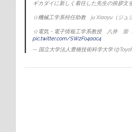
ギカダイに新しく着任した先生の挨拶文
☆機械工学系特任助教 ju Xiaoyu（ジ
☆電気・電子情報工学系教授 八井 崇
pic.twitter.com/SW2Fo4aac4
— 国立大学法人豊橋技術科学大学 (@Toyohas