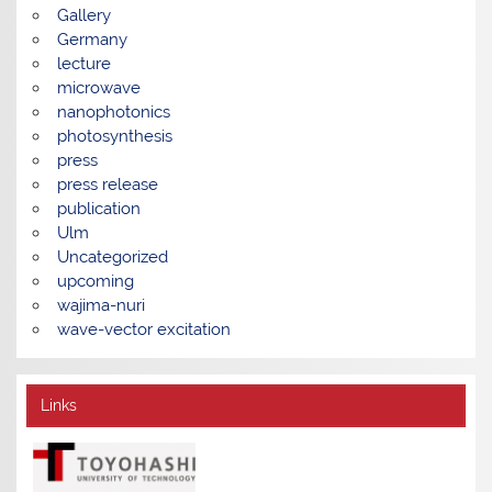
Gallery
Germany
lecture
microwave
nanophotonics
photosynthesis
press
press release
publication
Ulm
Uncategorized
upcoming
wajima-nuri
wave-vector excitation
Links