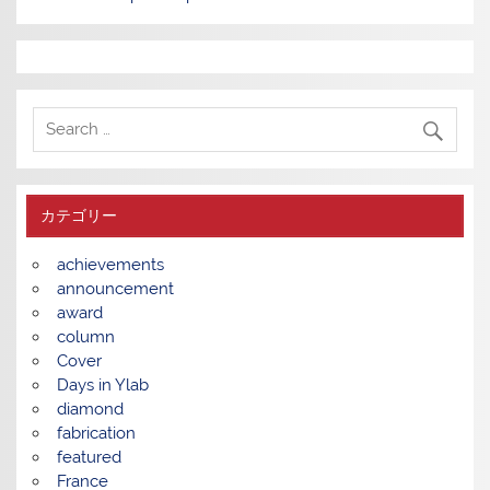
カテゴリー
achievements
announcement
award
column
Cover
Days in Ylab
diamond
fabrication
featured
France