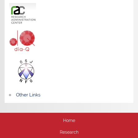
Other Links
Home
Research