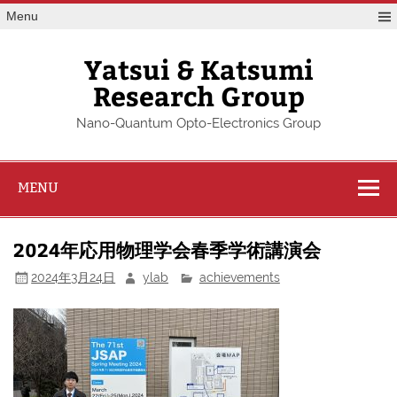
Skip
Menu
to
content
Yatsui & Katsumi
Research Group
Nano-Quantum Opto-Electronics Group
MENU
2024年応用物理学会春季学術講演会
2024年3月24日
ylab
achievements