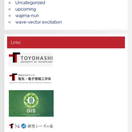
Uncategorized
upcoming
wajima-nuri
wave-vector excitation
Links