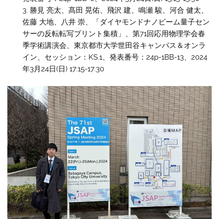
勝見 亮太、髙田 晃佑、飛沢 建、鳴瀬 駿、河合 健太、
佐藤 大地、八井 崇、「ダイヤモンドナノビーム量子セン
サーの反転転写プリント集積」、第71回応用物理学会春
季学術講演会、東京都市大学世田谷キャンパス＆オンラ
イン、セッション：KS.1、発表番号：24p-1BB-13、2024
年3月24日(日) 17:15-17:30