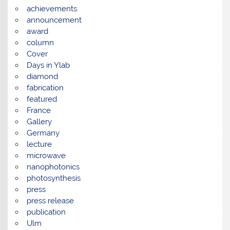
achievements
announcement
award
column
Cover
Days in Ylab
diamond
fabrication
featured
France
Gallery
Germany
lecture
microwave
nanophotonics
photosynthesis
press
press release
publication
Ulm