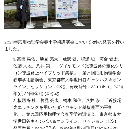
2024年応用物理学会春季学術講演会において3件の発表を行い
ました。
髙田 晃佑、勝見 亮太、飛沢 健、鳴瀬 駿、河合 健太、
佐藤 大地、八井 崇、「ダイヤモンド光導波路の窒化シリ
コン導波路上ハイブリッド集積」、第71回応用物理学会
春季学術講演会、東京都市大学世田谷キャンパス＆オン
ライン、セッション：CS.5、発表番号：22a-11E-1、2024
年3月22日(金) 9:30-9:45
板垣 拓杜、勝見 亮太、橋本 和信、八井 崇、「近接場
光エッチングを用いたダイヤモンド基板側面の平担
化」、第71回応用物理学会春季学術講演会、東京都市大
学世田谷キャンパス＆オンライン、セッション：KS.1、
発表番号：24p-1BB-6、2024年3月24日(日) 15:15-15:30